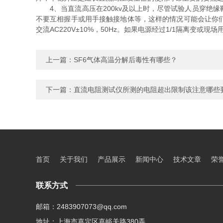
4、当直流高压在200kv及以上时，尽管试验人员穿绝
不要互相握手或用手接触接地体等，这样的情况可能会让你
交流AC220V±10%，50Hz。如果电源经过1/1隔离变
上一篇：
SF6气体高温分解后毒性有哪些？
下一篇：
直流电阻测试仪所测的电阻超出限制该注意哪些
首页
关于我们
产品展示
新闻中心
技术文章
荣
联系方式
邮箱：2483907073@qq.com
地址：上海市嘉定区嘉峪关路380弄