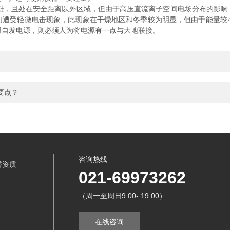
缘鞋，且处在安全距离以外区域，但由于高压直流离子空间电场分布的影响
们遭受轻微电击现象，此现象在干燥地区和冬季较为明显，但由于能量较
或现场用自发电源，则必须人为将电源有一点与大地联接。
要点？
咨询热线
誉资质
021-69973262
（周一至周日9:00- 19:00）
在线咨询