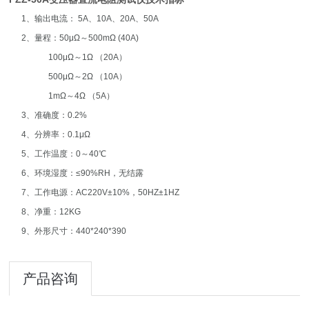
1、输出电流： 5A、10A、20A、50A
2、量程：50μΩ～500mΩ (40A)
100μΩ～1Ω （20A）
500μΩ～2Ω （10A）
1mΩ～4Ω （5A）
3、准确度：0.2%
4、分辨率：0.1μΩ
5、工作温度：0～40℃
6、环境湿度：≤90%RH，无结露
7、工作电源：AC220V±10%，50HZ±1HZ
8、净重：12KG
9、外形尺寸：440*240*390
产品咨询