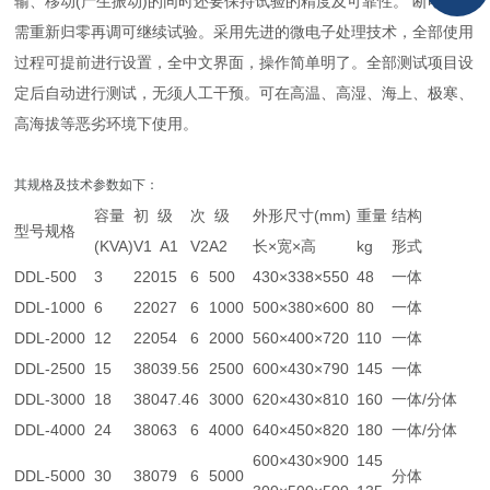
输、移动(产生振动)的同时还要保持试验的精度及可靠性。 断电后不
需重新归零再调可继续试验。采用先进的微电子处理技术，全部使用
过程可提前进行
设置
，全中文界面，操作简单明了。全部测试项目设
定后自动进行测试，无须人工干预。可在高温、高湿、海上、极寒、
高海拔等恶劣环境下使用。
其规格及技术参数如下：
容量
初 级
次 级
外形尺寸(mm)
重量
结构
型号规格
(KVA)
V1
A1
V2
A2
长×宽×高
kg
形式
DDL-500
3
220
15
6
500
430×338×550
48
一体
DDL-1000
6
220
27
6
1000
500×380×600
80
一体
DDL-2000
12
220
54
6
2000
560×400×720
110
一体
DDL-2500
15
380
39.5
6
2500
600×430×790
145
一体
DDL-3000
18
380
47.4
6
3000
620×430×810
160
一体/分体
DDL-4000
24
380
63
6
4000
640×450×820
180
一体/分体
600×430×900
145
DDL-5000
30
380
79
6
5000
分体