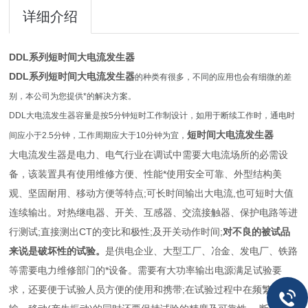
详细介绍
DDL系列短时间大电流发生器
DDL系列短时间大电流发生器
的种类有很多，不同的应用也会有细微的差
别，本公司为您提供*的解决方案。
DDL大电流发生器容量是按5分钟短时工作制设计，如用于断续工作时，通电时
短时间大电流发生器
间应小于2.5分钟，工作周期应大于10分钟为宜，
大电流发生器是
电力
、电气行业在调试中需要大电流场所的必需设
备，该装置具有使用维修方便、性能*使用安全可靠、外型结构美
观、坚固耐用、移动方便等特点;可长时间输出大电流,也可短时大值
连续输出。对热继电器、开关、互感器、交流接触器、保护电路等进
行测试;直接测出CT的变比和极性;及开关动作时间;
对不良的被试品
来说是破坏性的试验。
是供电企业、大型工厂、冶金、发电厂、铁路
等需要电力维修部门的*设备。需要有大功率输出电源满足试验要
求，还要便于试验人员方便的使用和携带;在试验过程中在频繁运