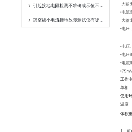
大输出
引起接地电阻检测不准确或示值不稳甚至出现负值的原因
•电流量
架空线小电流接地故障测试仪有哪些常见的误区？
大输出
•电压
调节
•电压
•电压
•电流
•75
工作
单相 
使用
温度 
体积
1．