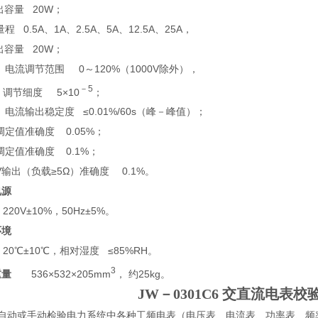
容量 20W；
程 0.5A、1A、2.5A、5A、12.5A、25A，
容量 20W；
、电流调节范围 0～120%（1000V除外），
－5
细度 5×10
；
、电流输出稳定度 ≤0.01%/60s（峰－峰值）；
调定值准确度 0.05%；
调定值准确度 0.1%；
mV输出（负载≥5Ω）准确度 0.1%。
电源
220V±10%，50Hz±5%。
环境
20℃±10℃，相对湿度 ≤85%RH。
3
重量
536×532×205mm
， 约25kg。
JW－0301C6 交直流电表校
可自动或手动检验电力系统中各种工频电表（电压表、电流表、功率表、频