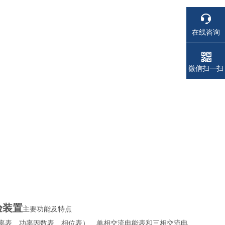
在线咨询
电话
电话
微信扫一扫
验装置
主要功能及特点
率表、功率因数表、相位表）、单相交流电能表和三相交流电