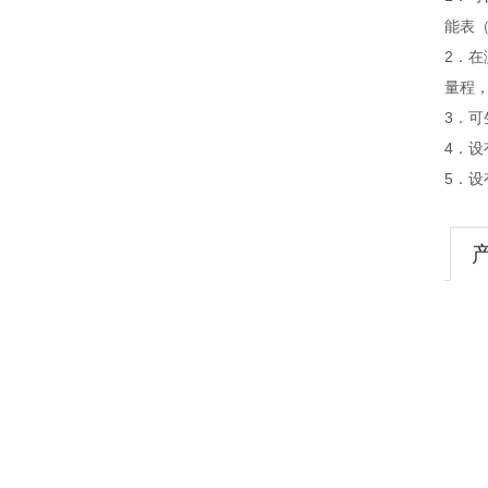
能表
2．在
量程，
3．
4．设
5．