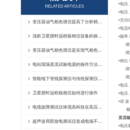
•电压
RELATED ARTICLES
•电压
•无功
变压器油气相色谱仪提高了分析精度和工作效率
•电流
浅析卫星授时远程核相仪设备的操作方法
•频率
调节
变压器油气相色谱仪是实现气相色谱过程的仪器
调定
•相位
电站现场直流试验电源的操作方法及注意事项
调节
调定
智能地下管线探测仪与传统探测仪对比：智能化程度、效率与准确率深度评测
•电压
卫星授时远程核相仪如何进行操作
•电压
•谐 
电缆故障测试仪体现高科技在高压设备中的应用
幅 度
直流
超声波局部放电测试仪造成电场不均匀的因素有哪些？
•电压量