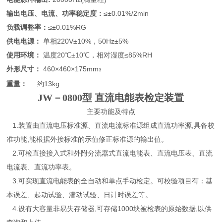
输出电压、电流、功率稳定度：
≤±0.01%/2min
负载调整率：
≤±0.01%RG
供电电源：
单相220V±10%，50Hz±5%
使用环境：
温度20℃±10℃，相对湿度≤85%RH
外形尺寸：
460×460×175mm
3
重量：
约13kg
JW－0800型 直流电能表检定装置
主要功能及特点
1.装置由直流电压标准源、直流电流标准源组成直流功率源,具备校
准功能,能根据外接标准的示值修正标准源的输出值。
2.可检直接接入式和外附分流器式直流电能表、直流电压表、直流
电流表、直流功率表。
3.可实现直流电能表的全自动和单点手动检定。可校验项目有：基
本误差、起动试验、潜动试验、日计时误差等。
4.设有大容量非易失存储器,可存储1000块被检表的原始数据,以供