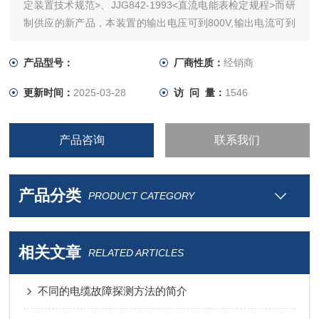
定装置技术规范>、JJG842-1993<直流电能表检定规程>而研
制供应的新产品，本装置的输出电压可到800V,输出电流可到
120A，并能连续长期工作。
产品型号：
厂商性质：
经销商
装置设有USB接口，可由PC进行操作，工作稳定可靠。
更新时间：
2025-03-28
访 问 量：
1546
显示器采用5.7英寸彩色液晶屏，图表字符显示清晰。
产品咨询
联系我们
产品分类
PRODUCT CATEGORY
相关文章
RELATED ARTICLES
不同的电缆故障探测方法的简介