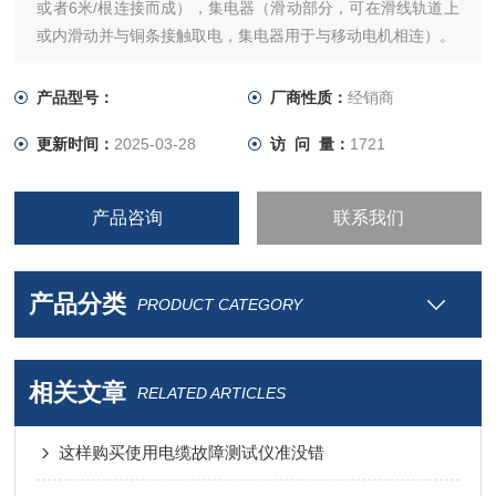
或者6米/根连接而成），集电器（滑动部分，可在滑线轨道上
或内滑动并与铜条接触取电，集电器用于与移动电机相连）。
普遍采用安全滑触线（管式，封闭），单极组合滑触线，刚体
滑触线，多级管式安全滑触线，无接缝安全滑触线，电缆安全
产品型号：
厂商性质：
经销商
滑触线，工字钢电缆滑车等，在防护等级、绝缘方面有很大改
更新时间：
2025-03-28
访 问 量：
1721
进，安全可靠。
产品咨询
联系我们
产品分类
PRODUCT CATEGORY
相关文章
RELATED ARTICLES
这样购买使用电缆故障测试仪准没错