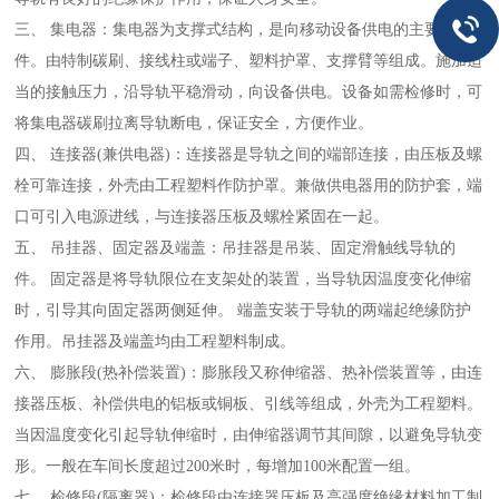
三、 集电器：集电器为支撑式结构，是向移动设备供电的主要部
件。由特制碳刷、接线柱或端子、塑料护罩、支撑臂等组成。施加适
当的接触压力，沿导轨平稳滑动，向设备供电。设备如需检修时，可
将集电器碳刷拉离导轨断电，保证安全，方便作业。
四、 连接器(兼供电器)：连接器是导轨之间的端部连接，由压板及螺
栓可靠连接，外壳由工程塑料作防护罩。兼做供电器用的防护套，端
口可引入电源进线，与连接器压板及螺栓紧固在一起。
五、 吊挂器、固定器及端盖：吊挂器是吊装、固定滑触线导轨的
件。 固定器是将导轨限位在支架处的装置，当导轨因温度变化伸缩
时，引导其向固定器两侧延伸。 端盖安装于导轨的两端起绝缘防护
作用。吊挂器及端盖均由工程塑料制成。
六、 膨胀段(热补偿装置)：膨胀段又称伸缩器、热补偿装置等，由连
接器压板、补偿供电的铝板或铜板、引线等组成，外壳为工程塑料。
当因温度变化引起导轨伸缩时，由伸缩器调节其间隙，以避免导轨变
形。一般在车间长度超过200米时，每增加100米配置一组。
七、 检修段(隔离器)：检修段由连接器压板及高强度绝缘材料加工制