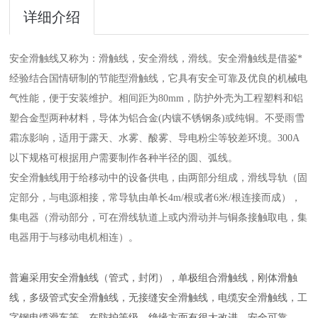
详细介绍
安全滑触线又称为：滑触线，安全滑线，滑线。安全滑触线是借鉴*
经验结合国情研制的节能型滑触线，它具有安全可靠及优良的机械电
气性能，便于安装维护。相间距为80mm，防护外壳为工程塑料和铝
塑合金型两种材料，导体为铝合金(内镶不锈钢条)或纯铜。不受雨雪
霜冻影响，适用于露天、水雾、酸雾、导电粉尘等较差环境。300A
以下规格可根据用户需要制作各种半径的圆、弧线。
安全滑触线用于给移动中的设备供电，由两部分组成，滑线导轨（固
定部分，与电源相接，常导轨由单长4m/根或者6米/根连接而成），
集电器（滑动部分，可在滑线轨道上或内滑动并与铜条接触取电，集
电器用于与移动电机相连）。
普遍采用安全滑触线（管式，封闭），单极组合滑触线，刚体滑触
线，多级管式安全滑触线，无接缝安全滑触线，电缆安全滑触线，工
字钢电缆滑车等，在防护等级、绝缘方面有很大改进，安全可靠。