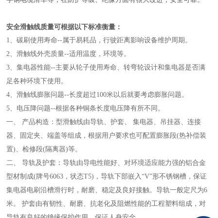
安全滑触线质量可根据以下标准衡量：
1、碳刷使用寿命--属于易耗品，行驶距离影响设备维护周期。
2、滑触线外壳质量--适用温度，环境等。
3、集电器性能--主要从轮子使用寿命、转弯轮设计和集电器是否满
足各种环境下使用。
4、滑触线膨胀问题--长度超过100米以后就要考虑膨胀问题。
5、电压降问题--根据各种铜条长度电压降有所不同。
一、 产品构造：型滑触线由导轨、护套、 集电器、吊挂器、连接
器、固定夹、端盖等组成，根据用户要求也可配置膨胀段(热补偿装
置)、检修段(隔离器)等。
二、 导轨及护套：导轨由导电性能好、对环境适应能力强的铝合金
型材制成(牌号6063，状态T5)，导轨下部嵌入“V”形不锈钢槽，保证
集电器电刷沿槽滑行时，耐磨、稳定及良好接触。导轨一般定尺为6
米。 护套由有韧性、耐磨、抗老化及阻燃性能的工程塑料组成，对
导轨有良好的绝缘保护作用，保证人身安全。