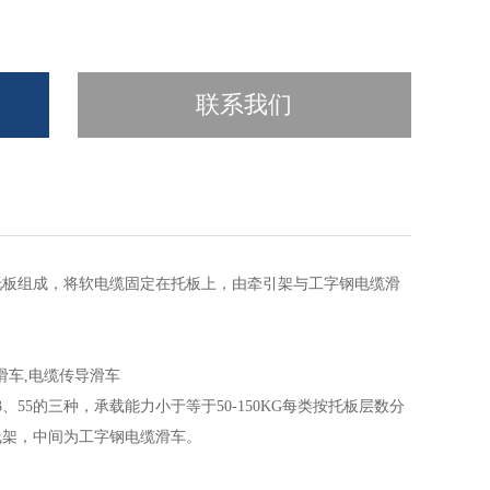
联系我们
托板组成，将软电缆固定在托板上，由牵引架与工字钢电缆滑
滑车,电缆传导滑车
55的三种，承载能力小于等于50-150KG每类按托板层数分
线架，中间为工字钢电缆滑车。