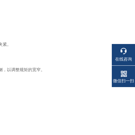
夹紧。
在线咨询
侧，以调整规矩的宽窄。
电话
电话
微信扫一扫