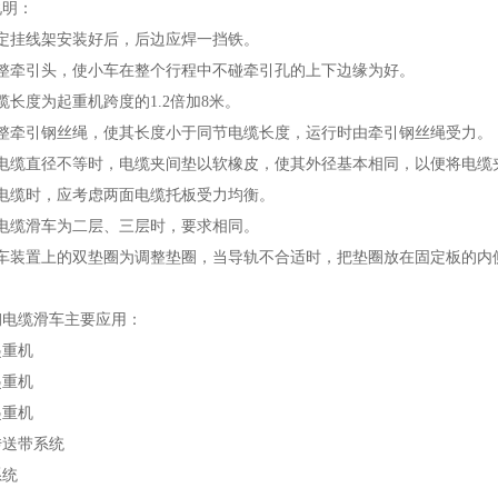
说明：
固定挂线架安装好后，后边应焊一挡铁。
调整牵引头，使小车在整个行程中不碰牵引孔的上下边缘为好。
缆长度为起重机跨度的1.2倍加8米。
调整牵引钢丝绳，使其长度小于同节电缆长度，运行时由牵引钢丝绳受力。
当电缆直径不等时，电缆夹间垫以软橡皮，使其外径基本相同，以便将电缆
布电缆时，应考虑两面电缆托板受力均衡。
当电缆滑车为二层、三层时，要求相同。
滑车装置上的双垫圈为调整垫圈，当导轨不合适时，把垫圈放在固定板的内
钢电缆滑车主要应用：
起重机
起重机
起重机
传送带系统
系统