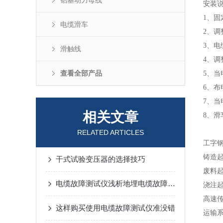
铝基动力母线
安装
1、
电缆滑车
2、
3、电
滑触线
4、
查看全部产品
5、
6、
7、
相关文章
8、
RELATED ARTICLES
工字
铸造
干式试验变压器的选择技巧
废料
电缆故障测试仪浅析地埋电缆故障查找三步走
浇注
高速
这样购买使用电缆故障测试仪准没错
运输