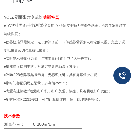
详细介绍
YCJZ界面张力测试仪
功能特点
油界面张力测试仪
●YCJZ
采用*的快响应电磁力平衡传感器，提高了测量精度
与线性度；
●仪器校准只需标定一点，解决了前一代传感器需要多点标定的问题。免去了调
零电位器及调满量程电位器；
●实时显示等效张力值、当前重量(可作为电子天平称重)；
●集成温度探测电路，对测定结果自动温度补偿；
●240x128点阵液晶显示屏，无标识按键，具有屏幕保护功能；
●带时间标记的历史记录，多存储255个；
●内置高速热敏式微型打印机，打印美观、快捷，具有脱机打印功能；
●配有标准RC232接口，可与计算机连接，便于处理试验数据；
技术参数
测量范围：
0-200mN/m