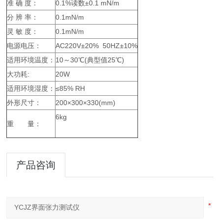
准 确 度：
0.1%读数±0.1 mN/m
分 辨 率：
0.1mN/m
灵 敏 度：
0.1mN/m
电源电压：
AC220V±20% 50HZ±10%
适用环境温度：
10～30℃(典型值25℃)
大功耗:
20W
适用环境湿度：
≤85% RH
外形尺寸：
200×300×330(mm)
6kg
重 量：
产品咨询