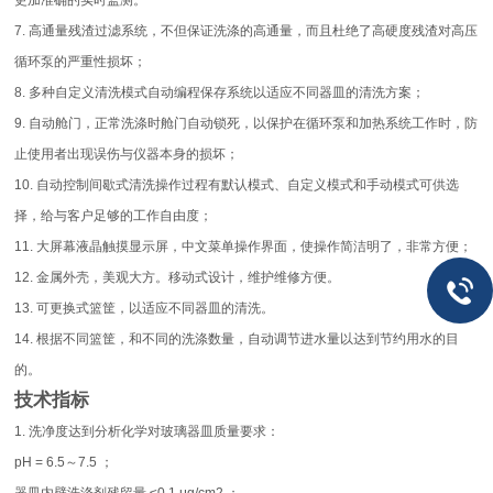
更加准确的实时监测。
7. 高通量残渣过滤系统，不但保证洗涤的高通量，而且杜绝了高硬度残渣对高压
循环泵的严重性损坏；
8. 多种自定义清洗模式自动编程保存系统以适应不同器皿的清洗方案；
9. 自动舱门，正常洗涤时舱门自动锁死，以保护在循环泵和加热系统工作时，防
止使用者出现误伤与仪器本身的损坏；
10. 自动控制间歇式清洗操作过程有默认模式、自定义模式和手动模式可供选
择，给与客户足够的工作自由度；
11. 大屏幕液晶触摸显示屏，中文菜单操作界面，使操作简洁明了，非常方便；
12. 金属外壳，美观大方。移动式设计，维护维修方便。
13. 可更换式篮筐，以适应不同器皿的清洗。
14. 根据不同篮筐，和不同的洗涤数量，自动调节进水量以达到节约用水的目
的。
技术指标
1. 洗净度达到分析化学对玻璃器皿质量要求：
pH = 6.5～7.5 ；