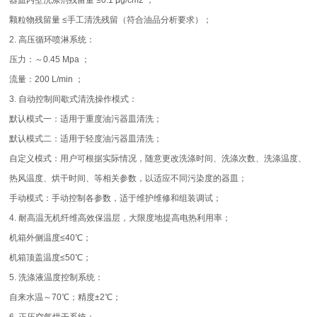
器皿内壁洗涤剂残留量 ≤0.1 μg/cm2 ；
颗粒物残留量 ≤手工清洗残留（符合油品分析要求）；
2. 高压循环喷淋系统：
压力：～0.45 Mpa ；
流量：200 L/min ；
3. 自动控制间歇式清洗操作模式：
默认模式一：适用于重度油污器皿清洗；
默认模式二：适用于轻度油污器皿清洗；
自定义模式：用户可根据实际情况，随意更改洗涤时间、洗涤次数、洗涤温度、
热风温度、烘干时间、等相关参数，以适应不同污染度的器皿；
手动模式：手动控制各参数，适于维护维修和组装调试；
4. 耐高温无机纤维高效保温层，大限度地提高电热利用率；
机箱外侧温度≤40℃；
机箱顶盖温度≤50℃；
5. 洗涤液温度控制系统：
自来水温～70℃；精度±2℃；