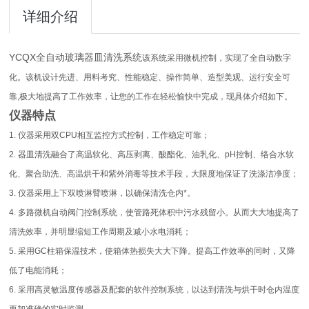
详细介绍
YCQX全自动玻璃器皿清洗系统
该系统采用微机控制，实现了全自动数字
化。该机设计先进、用料考究、性能稳定、操作简单、造型美观、运行安全可
靠,极大地提高了工作效率，让您的工作在轻松愉快中完成，现具体介绍如下。
仪器特点
1. 仪器采用双CPU相互监控方式控制，工作稳定可靠；
2. 器皿清洗融合了高温软化、高压剥离、酸酯化、油乳化、pH控制、络合水软
化、聚合助洗、高温烘干和紫外消毒等技术手段，大限度地保证了洗涤洁净度；
3. 仪器采用上下双喷淋臂喷淋，以确保清洗仓内*。
4. 多路微机自动阀门控制系统，使管路死体积中污水残留小。从而大大地提高了
清洗效率，并明显缩短工作周期及减小水电消耗；
5. 采用GC柱箱保温技术，使箱体热损失大大下降。提高工作效率的同时，又降
低了电能消耗；
6. 采用高灵敏温度传感器及配套的软件控制系统，以达到清洗与烘干时仓内温度