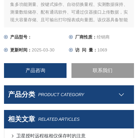
集多功能测量、按键式操作、自动切换量程、实测数据保持、
测量数组储存、配有通讯软件、可通过仪器接口上传数据，实
现大容量存储、且可输出打印报表或向量图。该仪器具备智能
化仪器的特点（测量/存储/查询/输出/打印等功能）。该仪表非
常适合电能计量、用电检查、电力稽查和变电检修、继电保护
产品型号：
厂商性质：
经销商
等差动检测、启动试验现场使用。
更新时间：
2025-03-30
访 问 量：
1069
产品咨询
联系我们
产品分类
PRODUCT CATEGORY
相关文章
RELATED ARTICLES
卫星授时远程核相仪保存时的注意