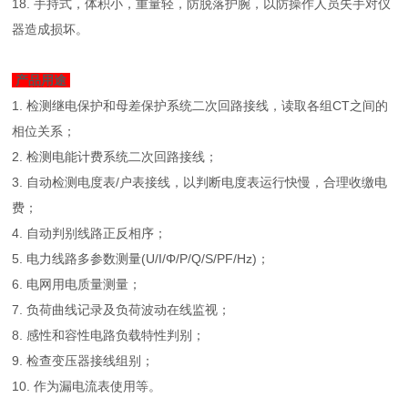
18. 手持式，体积小，重量轻，防脱落护腕，以防操作人员失手对仪
器造成损坏。
产品用途
1. 检测继电保护和母差保护系统二次回路接线，读取各组CT之间的
相位关系；
2. 检测电能计费系统二次回路接线；
3. 自动检测电度表/户表接线，以判断电度表运行快慢，合理收缴电
费；
4. 自动判别线路正反相序；
5. 电力线路多参数测量(U/I/Φ/P/Q/S/PF/Hz)；
6. 电网用电质量测量；
7. 负荷曲线记录及负荷波动在线监视；
8. 感性和容性电路负载特性判别；
9. 检查变压器接线组别；
10. 作为漏电流表使用等。