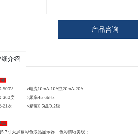
产品咨询
详细介绍
指标
0-500V >电流10mA-10A或20mA-20A
0-360度 >频率45-65Hz
2-21次 >精度0.5级/0.2级
特点
采用5.7寸大屏幕彩色液晶显示器，色彩清晰美观；