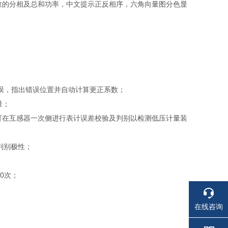
因数的分相及总和功率，中文提示正反相序，六角向量图分色显
错误，指出错误位置并自动计算更正系数；
量；
也可在互感器一次侧进行表计误差校验及判别以检测低压计量装
，判别极性；
00次；
在线咨询