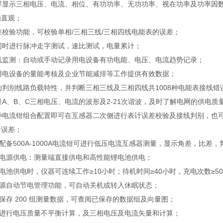
 同屏显示三相电压、电流、相位、有功功率、无功功率、视在功率及功率
为直观；
误差校验功能，可校验单相/三相三线/三相四线电能表的误差；
可同时进行脉冲走字测试，速比测试，电量累计；
在线监测：自动或手动记录用电设备有功电能、电压、电流趋势记录；
对用电设备的量能考核及企业节能减排等工作提供有效数据；
自动判别线路负载特性，并判断三相三线及三相四线共1008种电能表接线
测量A、B、C三相电压、电流的波形及2-21次谐波，及时了解电网的供电质
 多种电流钳组合配置即可在互感器二次侧进行表计误差校验及接线判别，
合误差；
 可配备500A-1000A电流钳可进行低压电流互感器测量，显示角差，比差
 双电源供电：测量端直接供电和高性能锂电池供电；
 锂电池供电时，仪器可连续工作≥10小时；待机时间≥40小时，充电次数≥5
 电源自动节电管理功能，可自动关机或转入休眠状态；
 能保存 200 组测量数据，可查阅已保存的数据组及向量图；
 可进行电压质量不平衡计算，及三相电压及电流矢量和计算；