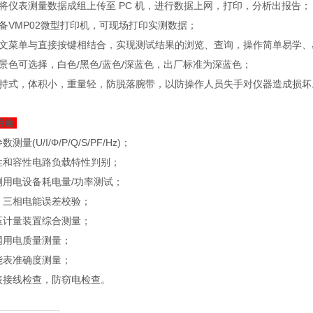
 可将仪表测量数据成组上传至 PC 机，进行数据上网，打印，分析出报告；
 配备VMP02微型打印机，可现场打印实测数据；
 中文菜单与直接按键相结合，实现测试结果的浏览、查询，操作简单易学
 背景色可选择，白色/黑色/蓝色/深蓝色，出厂标准为深蓝色；
 手持式，体积小，重量轻，防脱落腕带，以防操作人员失手对仪器造成损坏
用途
参数测量(U/I/Φ/P/Q/S/PF/Hz)；
感性和容性电路负载特性判别；
检测用电设备耗电量/功率测试；
单、三相电能误差校验；
低压计量装置综合测量；
电网用电质量测量；
电能表准确度测量；
户表接线检查，防窃电检查。