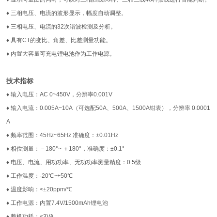
♦ 三相电压、电流的波形显示，幅度自动调整。
♦ 三相电压、电流的32次谐波检测及分析。
♦ 具有CT的变比、角差、比差测量功能。
♦ 内置大容量可充电锂电池作为工作电源。
技术指标
♦ 输入电压：AC 0~450V，分辨率0.001V
♦ 输入电流：0.005A~10A（可选配50A、500A、1500A钳表），分辨率 0.0001
A
♦ 频率范围：45Hz~65Hz 准确度：±0.01Hz
♦ 相位测量：－180°~ ＋180°，准确度：±0.1°
♦ 电压、电流、用功功率、无功功率测量精度：0.5级
♦ 工作温度：-20℃~+50℃
♦ 温度影响：<±20ppm/℃
♦ 工作电源：内置7.4V/1500mAh锂电池
♦ 整机功耗：<3VA