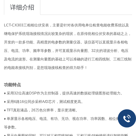
详细介绍
LCT-CX303三相相位伏安表，主要是针对各供用电单位检查电能收费系统以及
继电保护系统现场接线情况比较复杂的现状，在原传统相位伏安表的基础之上，
开发的一款多功能、高精度的电参数的测量仪器。该仪器可以直观显示各相电
压、电流、功率、频率等参数，并可直观显示向量图、32次的谐波分析、电压
及电流的波形。在测量向量图的基础上可以准确的进行三相四线制、三相三线制
的电能表接线判别，是您现场接线检查的得力助手！
功能特点
♦ 采用32位高速DSP作为主控制器，提供高速的数据处理级图形处理能力。
♦ 采用6路16位同步采样A/D芯片，测试精度更高。
♦ TFT真彩液晶，26万色分辨率，显示更清晰。
♦ 单屏显示各相电压、电流、有功、无功、视在功率、功率因数、相位角、频率
等参数。
♦ 显示向量图的同时，可以对三相四线96种、三相三线48种接线进行智能判断。