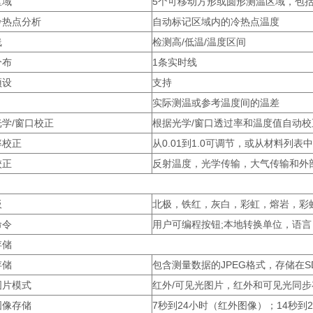
区域
5个可移动方形或圆形测温区域，包括
冷热点分析
自动标记区域内的冷热点温度
线
检测高/低温/温度区间
分布
1条实时线
预设
支持
实际测温或参考温度间的温差
学/窗口校正
根据光学/窗口透过率和温度值自动校
率校正
从0.01到1.0可调节，或从材料列表
校正
反射温度，光学传输，大气传输和外
板
北极，铁红，灰白，彩虹，熔岩，彩
命令
用户可编程按钮;本地转换单位，语
存储
存储
包含测量数据的JPEG格式，存储在S
图片模式
红外/可见光图片，红外和可见光同步
图像存储
7秒到24小时（红外图像）；14秒到