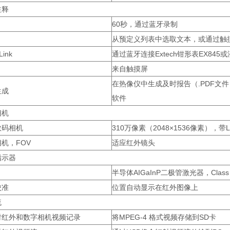
注释
60秒，通过蓝牙录制
从预定义列表中选取文本，或通过触
Link
通过蓝牙连接Extech钳形表EX845或
来自触摸屏
在热像仪中生成及时报告（.PDF文
生成
软件
相机
数码相机
310万像素（2048×1536像素），带
机，FOV
适应红外镜头
指示器
半导体AIGaInP二极管激光器，Clas
校准
位置自动显示在红外图像上
流
射红外和数字相机视频记录
将MPEG-4 格式视频存储到SD卡