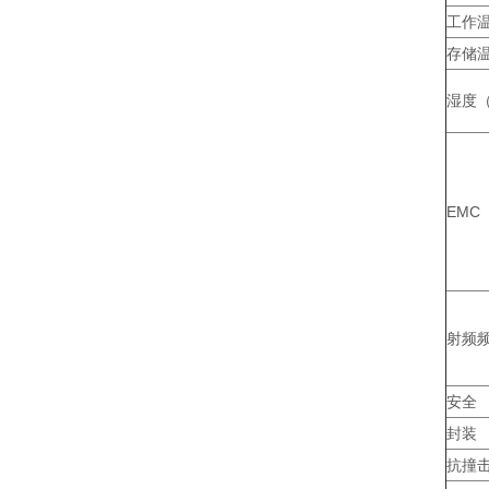
工作
存储
湿度
EMC
射频
安全
封装
抗撞