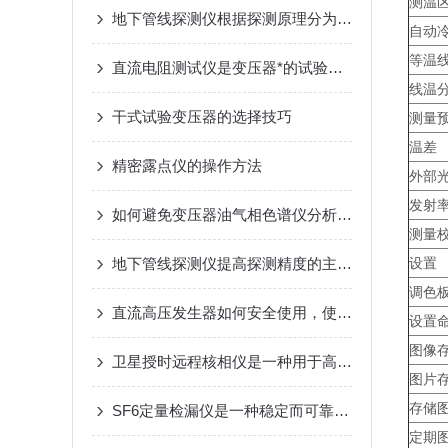
测温
地下管线探测仪根据探测原理分为两大类
自动
等温
直流电阻测试仪是变压器*的试验项目
线温
干式试验变压器的选择技巧
测量
温差
精密露点仪的操作方法
外部光
发射
如何避免变压器油气相色谱仪分析过程中的误差
测量
地下管线探测仪提高探测精度的主要措施有以下几个方面
设置
调色
直流高压发生器如何安全使用，使用规程是什么？
设置
图像
卫星授时远程核相仪是一种用于高压电力系统中相位测量的先进设备
图片
存储
SF6定量检漏仪是一种稳定而可靠的检测工具
定期