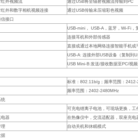
射红外视频流
通过USB将全辐射视频流传输到PC
射红外和数字相机视频连接
通过USB传输未压缩彩色视频
通信接口
USB-mini， USB-A，蓝牙，Wi-F
连接耳机和外部传感器
直接或通过本地网络连接智能手机或
USB-A: 连接外部USB设备（复制到
USB Mini-B:发送/接收数据至PC/视
标准：802.11b/g；频率范围：2412
频率范围：2402-2480MHz
系统
可充电锂离子电池，可现场更换，工
充电器
在热像仪中，交流适配器，双座充电器
管理
自动关机和休眠模式
数据