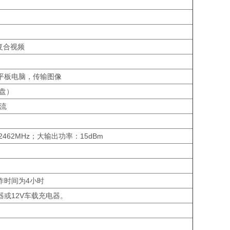
i，复合视频
平板电脑，传输图像
U盘）
频流
-2462MHz；大输出功率：15dBm
作时间为4小时
或12V车载充电器。