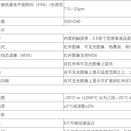
微热量焦平面阵列（FPA）/光谱范
7.5—13μm
像素
320×240
显示
屏
内置的触摸屏，3.5英寸宽屏幕液晶显示
模式
红外图像、可见光图像、热叠加、画
动态成像（MSX）
红外图像支持MSX
在红外和可见光图像上提供
加
在可见光图像上显示温度范围之上、
画功能
在可见光图像上显示可扩展的红外区
范围
–20°C to +1200°C,分为三段:–20°C to
精度
±2°C或读数±2%
分析
点
5个可移动测温点