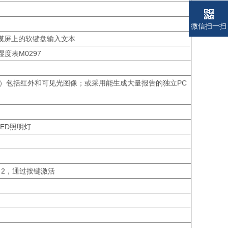
电话
电话
微信扫一扫
摸屏上的软键盘输入文本
湿度表M0297
件）包括红外和可见光图像；或采用能生成大量报告的独立PC
LED照明灯
s 2，通过按键激活