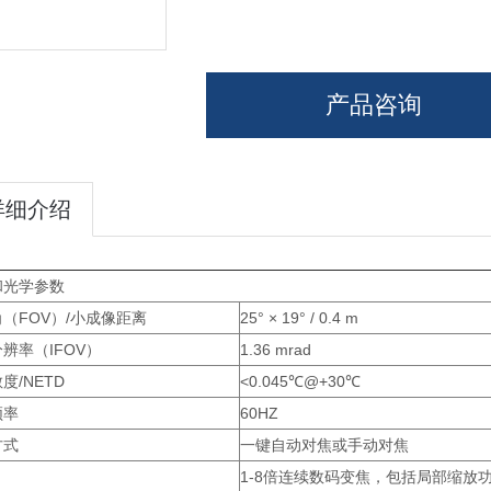
产品咨询
详细介绍
和光学参数
（FOV）/小成像距离
25° × 19° / 0.4 m
辨率（IFOV）
1.36 mrad
度/NETD
<0.045℃@+30℃
频率
60HZ
方式
一键自动对焦或手动对焦
1-8倍连续数码变焦，包括局部缩放