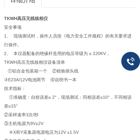
详细介绍
TKWH高压无线核相仪
安全事项
1、 现场测试时，操作人员按《电力安全工作规程》的有关要求进
行操作。
2、 本仪器配备的绝缘杆造用的电压等级为 ≤ 220KV 。
TKWH高压无线核相仪设备清单
①铝合金包装箱一个 ②校验插头线
③E23A/12V电池两节 ④说明书一本
技术指标：
①准确度：自校误差≤ 2°，现场测试：同相误差≤10°，不同相误
差≤15°
②采样速率3次/秒
③主机电源为9V±2V
④X和Y采集器电源电压为12V ±1.5V