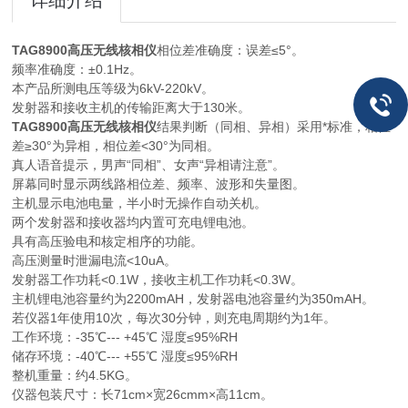
详细介绍
TAG8900高压无线核相仪
相位差准确度：误差≤5°。
频率准确度：±0.1Hz。
本产品所测电压等级为6kV-220kV。
发射器和接收主机的传输距离大于130米。
TAG8900高压无线核相仪
结果判断（同相、异相）采用*标准，相位
差≥30°为异相，相位差<30°为同相。
真人语音提示，男声“同相”、女声“异相请注意”。
屏幕同时显示两线路相位差、频率、波形和失量图。
主机显示电池电量，半小时无操作自动关机。
两个发射器和接收器均内置可充电锂电池。
具有高压验电和核定相序的功能。
高压测量时泄漏电流<10uA。
发射器工作功耗<0.1W，接收主机工作功耗<0.3W。
主机锂电池容量约为2200mAH，发射器电池容量约为350mAH。
若仪器1年使用10次，每次30分钟，则充电周期约为1年。
工作环境：-35℃--- +45℃ 湿度≤95%RH
储存环境：-40℃--- +55℃ 湿度≤95%RH
整机重量：约4.5KG。
仪器包装尺寸：长71cm×宽26cmm×高11cm。