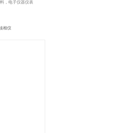
料，电子仪器仪表
字核相仪