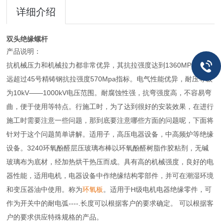
详细介绍
双头绝缘螺杆
产品说明：
抗机械压力和机械拉力都非常优异，其抗拉强度达到1360MPa，远
远超过45号精铸钢抗拉强度570Mpa指标。电气性能优异，耐压等级
为10kV——1000kV电压范围。耐腐蚀性强，抗弯强度高，不容易弯
曲，便于使用等特点。行施工时，为了达到很好的安装效果，在进行
施工时需要注意一些问题，那到底要注意哪些方面的问题呢，下面将
针对于这个问题简单讲解。适用子，高压电器设备，中高频炉等绝缘
设备。3240环氧酚醛层压玻璃布棒以环氧酚醛树脂作胶粘剂，无碱
玻璃布为底材，经加热烘干热压而成。具有高的机械强度，良好的电
器性能，适用电机，电器设备中作绝缘结构零部件，并可在潮湿环境
和变压器油中使用。称为
环氧板
。适用于H级电机电器绝缘零件，可
作为开关中的耐电弧----.长度可以根据客户的要求确定。 可以根据客
户的要求供应特殊规格的产品。