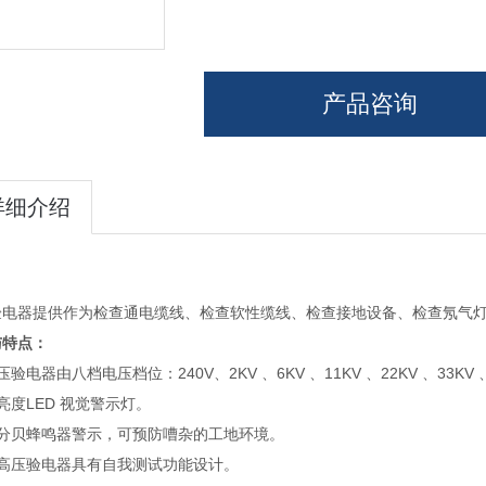
产品咨询
详细介绍
验电器提供作为检查通电缆线、检查软性缆线、检查接地设备、检查氖气
与特点：
验电器由八档电压档位：240V、2KV 、6KV 、11KV 、22KV 、33KV 、1
亮度LED 视觉警示灯。
高分贝蜂鸣器警示，可预防嘈杂的工地环境。
该高压验电器具有自我测试功能设计。