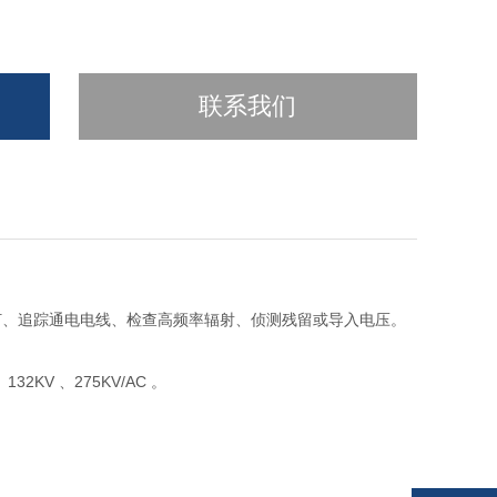
联系我们
灯、追踪通电电线、检查高频率辐射、侦测残留或导入电压。
32KV 、275KV/AC 。