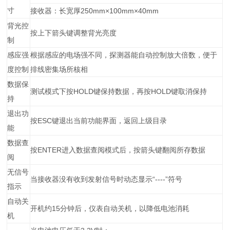
寸
接收器：长宽厚250mm×100mm×40mm
背光控
按上下箭头键调整背光亮度
制
感应强
根据感应的电场强不同，探测器能自动控制放大倍数，便于
度控制
排线密集场所核相
数据保
测试模式下按HOLD键保持数据，再按HOLD键取消保持
持
退出功
按ESC键退出当前功能界面，返回上级目录
能
数据查
按ENTER进入数据查阅模式后，按箭头键翻阅所存数据
阅
无信号
当接收器没有收到发射信号时动态显示“----”符号
指示
自动关
开机约15分钟后，仪表自动关机，以降低电池消耗
机