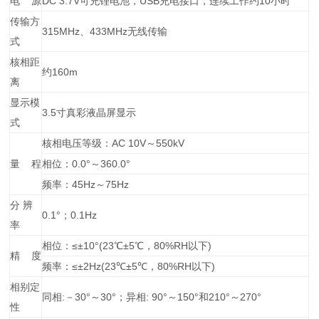
电 源
DC 3.7V可充锂电池，USB充电接口，连续工作约10小时
传输方
315MHz、433MHz无线传输
式
核相距
约160m
离
显示模
3.5寸真彩液晶屏显示
式
核相电压等级：AC 10V～550kV
量 程
相位：0.0°～360.0°
频率：45Hz～75Hz
分 辨
0.1°；0.1Hz
率
相位：≤±10°(23℃±5℃，80%RH以下)
精 度
频率：≤±2Hz(23℃±5℃，80%RH以下)
相别定
同相:－30°～30°；异相: 90°～150°和210°～270°
性