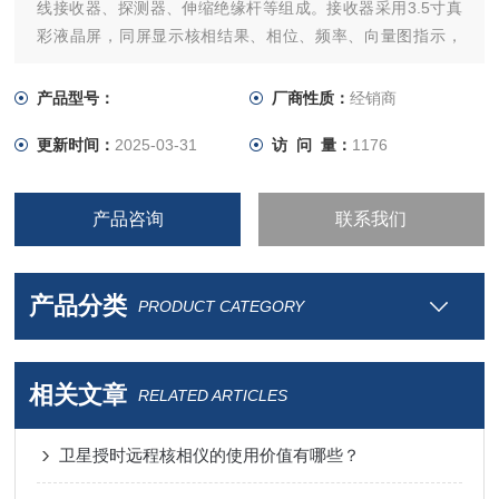
线接收器、探测器、伸缩绝缘杆等组成。接收器采用3.5寸真
彩液晶屏，同屏显示核相结果、相位、频率、向量图指示，
有“X信号正常、Y信号正常、同相、异相"等语音提示，清晰直
观。
产品型号：
厂商性质：
经销商
更新时间：
2025-03-31
访 问 量：
1176
产品咨询
联系我们
产品分类
PRODUCT CATEGORY
相关文章
RELATED ARTICLES
卫星授时远程核相仪的使用价值有哪些？