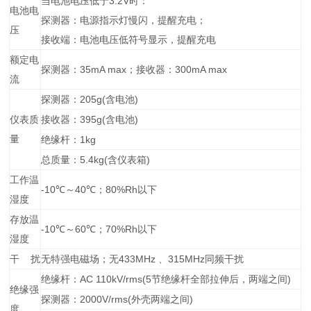
当电池电压低于3.2V时：
电池电
探测器：电源指示灯慢闪，提醒充电；
压
接收端：电池电压低符号显示，提醒充电
额定电
探测器：35mA max；接收器：300mA max
流
探测器：205g(含电池)
仪表质
接收器：395g(含电池)
量
绝缘杆：1kg
总质量：5.4kg(含仪表箱)
工作温
-10℃～40℃；80%Rh以下
湿度
存放温
-10℃～60℃；70%Rh以下
湿度
干 扰
无特强电磁场；无433MHz 、315MHz同频干扰
绝缘杆：AC 110kV/rms(5节绝缘杆全部拉伸后，两端之间)
绝缘强
探测器：2000V/rms(外壳两端之间)
度