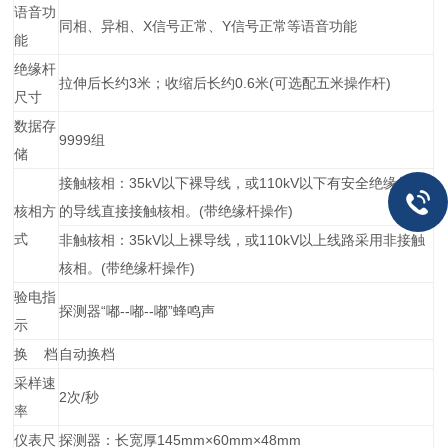
语音功
同相、异相、X信号正常、Y信号正常等语音功能
能
绝缘杆
拉伸后长约3米；收缩后长约0.6米(可选配五米操作杆)
尺寸
数据存
9999组
储
接触核相：35kV以下裸导线，或110kV以下有安全绝缘外皮
核相方
的导线直接接触核相。(带绝缘杆操作)
式
非触核相：35kV以上裸导线，或110kV以上线路采用非接触
核相。(带绝缘杆操作)
验电指
探测器“嘟--嘟--嘟”蜂鸣声
示
换 档
自动换档
采样速
2次/秒
率
仪表尺
探测器：长宽厚145mm×60mm×48mm