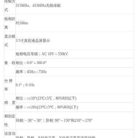
传输方
315MHz
、433MHz无线传输
式
核相距
约160m
离
显示模
3.5
寸真彩液晶屏显示
式
核相电压等级：AC
10V
～
550kV
量 程
相位：0.0°～360.0°
频率：45Hz～75Hz
分 辨
0.1
°；0.1Hz
率
相位：≤±10°(23℃±5℃，80%RH以下)
精 度
频率：≤±2Hz(23℃±5℃，80%RH以下)
相别定
同相:－30°～30°；异相: 90°～150°和210°～270°
性
语音功