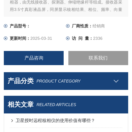
相器，由无线接收器、探测器、伸缩绝缘杆等组成。接收器采
用3.5寸真彩液晶屏，同屏显示核相结果、相位、频率、向量
图指示，有“X信号正常、Y信号正常、同相、异相"等语音提
示，清晰直观。
产品型号：
厂商性质：
经销商
更新时间：
2025-03-31
访 问 量：
2336
产品咨询
联系我们
产品分类
PRODUCT CATEGORY
相关文章
RELATED ARTICLES
卫星授时远程核相仪的使用价值有哪些？