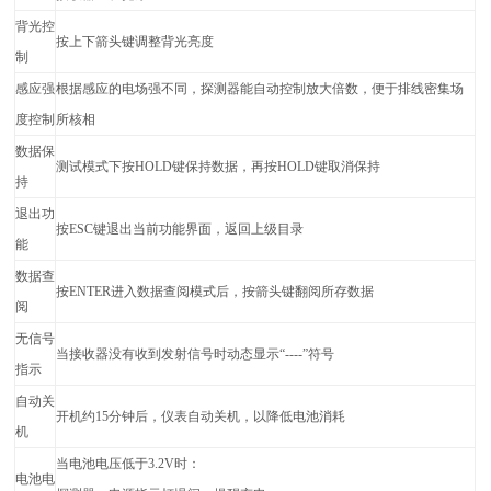
背光控
按上下箭头键调整背光亮度
制
感应强
根据感应的电场强不同，探测器能自动控制放大倍数，便于排线密集场
度控制
所核相
数据保
测试模式下按HOLD键保持数据，再按HOLD键取消保持
持
退出功
按ESC键退出当前功能界面，返回上级目录
能
数据查
按ENTER进入数据查阅模式后，按箭头键翻阅所存数据
阅
无信号
当接收器没有收到发射信号时动态显示“----”符号
指示
自动关
开机约15分钟后，仪表自动关机，以降低电池消耗
机
当电池电压低于3.2V时：
电池电