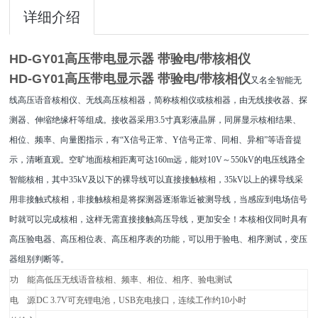
详细介绍
HD-GY01高压带电显示器 带验电/带核相仪
HD-GY01高压带电显示器 带验电/带核相仪
又名全智能无
线高压语音核相仪、无线高压核相器，简称核相仪或核相器，由无线接收器、探
测器、伸缩绝缘杆等组成。接收器采用3.5寸真彩液晶屏，同屏显示核相结果、
相位、频率、向量图指示，有“X信号正常、Y信号正常、同相、异相”等语音提
示，清晰直观。空旷地面核相距离可达160m远，能对10V～550kV的电压线路全
智能核相，其中35kV及以下的裸导线可以直接接触核相，35kV以上的裸导线采
用非接触式核相，非接触核相是将探测器逐渐靠近被测导线，当感应到电场信号
时就可以完成核相，这样无需直接接触高压导线，更加安全！本核相仪同时具有
高压验电器、高压相位表、高压相序表的功能，可以用于验电、相序测试，变压
器组别判断等。
功 能
高低压无线语音核相、频率、相位、相序、验电测试
电 源
DC 3.7V
可充锂电池，USB充电接口，连续工作约10小时