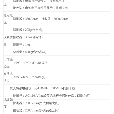
探测器：电源指示灯慢闪，提醒充电；
压
接收端：电池电压低符号显示，提醒充电
额定电
探测器：35mA max；接收器：300mA max
流
探测器：205g(含电池)
仪表质
接收器：395g(含电池)
量
绝缘杆：1kg
总质量：5.4kg(含仪表箱)
工作温
-10
℃
～
40
℃；80%Rh以下
湿度
存放温
-10
℃
～
60
℃；70%Rh以下
湿度
干 扰
无特强电磁场；无433MHz 、315MHz同频干扰
绝缘杆：AC 110kV/rms(5节绝缘杆全部拉伸后，两端之间)
绝缘强
探测器：2000V/rms(外壳两端之间)
度
接收器：2000V/rms(外壳两端之间)