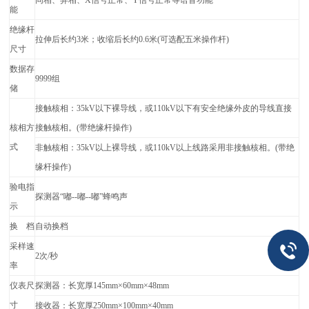
同相、异相、X信号正常、Y信号正常等语音功能
能
绝缘杆
拉伸后长约3米；收缩后长约0.6米(可选配五米操作杆)
尺寸
数据存
9999
组
储
接触核相：35kV以下裸导线，或110kV以下有安全绝缘外皮的
导线直接
核相方
接触
核相。(带绝缘杆操作)
式
非触核相：35kV以上裸导线，或110kV以上
线路采用非接触
核相。(带绝
缘杆操作)
验电指
探测器
“嘟--嘟--嘟”蜂鸣声
示
换 档
自动换档
采样速
2
次/秒
率
仪表尺
探测器：长宽厚145mm×60mm×48mm
寸
接收器：长宽厚250mm×100mm×40mm