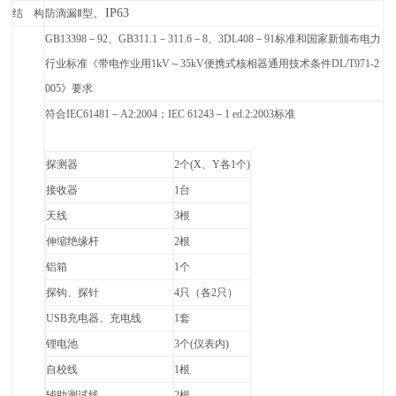
、IP63
结 构
防滴漏Ⅱ型
GB13398
－92、GB311.1－311.6－8、3DL408－91标准和国家新颁布电力
行业标准《带电作业用1kV～35kV便携式核相器通用技术条件DL/T971-2
005》要求
符合IEC61481－A2:2004；IEC 61243－1 ed.2:2003标准
探测器
2
个(X、Y各1个)
接收器
1
台
天线
3
根
伸缩绝缘杆
2
根
铝箱
1
个
探钩、探针
4
只（各2只）
USB
充电器、充电线
1
套
锂电池
3
个(仪表内)
自校线
1
根
辅助测试线
2
根