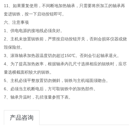
11、如果重复使用，不间断地加热轴承，只需要将所加工的轴承再
套进轭铁，按一下启动按钮即可。
六、注意事项
1、供电电源的接地线必须良好。
2、主机未放置轭铁前，严禁按启动按钮开关，否则会损坏仪器或烧
毁保险丝。
3、滚珠轴承加热器温度切勿超过150℃。否则会引起轴承退火。
4、为了提高加热效率，根据轴承内孔尺寸选择相应的轭铁时，应尽
量选横截面积较大的轭铁。
5、主机必须平整放置切勿侧斜，轭铁与主机端面须吻合。
6、必须当主机断电后，方可取轭铁中的加热部件。
7、轴承升温时，孔径涨量参照下表。
产品咨询