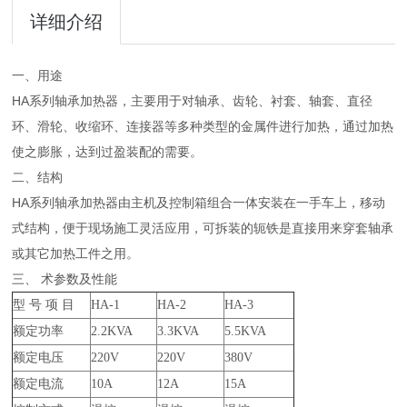
详细介绍
一、用途
HA系列轴承加热器，主要用于对轴承、齿轮、衬套、轴套、直径
环、滑轮、收缩环、连接器等多种类型的金属件进行加热，通过加热
使之膨胀，达到过盈装配的需要。
二、结构
HA系列轴承加热器由主机及控制箱组合一体安装在一手车上，移动
式结构，便于现场施工灵活应用，可拆装的轭铁是直接用来穿套轴承
或其它加热工件之用。
三、 术参数及性能
型 号 项 目
HA-1
HA-2
HA-3
额定功率
2.2KVA
3.3KVA
5.5KVA
额定电压
220V
220V
380V
额定电流
10A
12A
15A