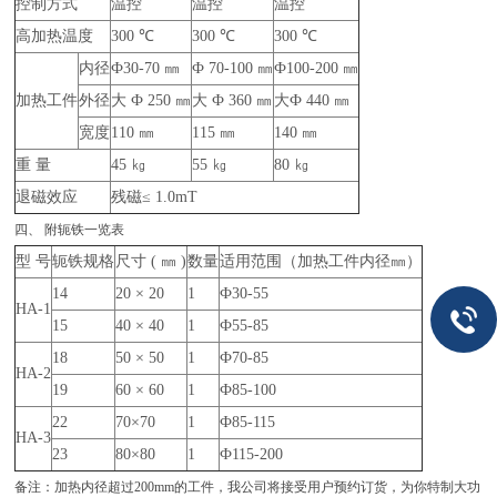
控制方式
温控
温控
温控
高加热温度
300 ℃
300 ℃
300 ℃
内径
Ф30-70 ㎜
Ф 70-100 ㎜
Ф100-200 ㎜
加热工件
外径
大 Ф 250 ㎜
大 Ф 360 ㎜
大Ф 440 ㎜
宽度
110 ㎜
115 ㎜
140 ㎜
重 量
45 ㎏
55 ㎏
80 ㎏
退磁效应
残磁≤ 1.0mT
四、 附轭铁一览表
型 号
轭铁规格
尺寸 ( ㎜ )
数量
适用范围（加热工件内径㎜）
14
20 × 20
1
Ф30-55
HA-1
15
40 × 40
1
Ф55-85
18
50 × 50
1
Ф70-85
HA-2
19
60 × 60
1
Ф85-100
22
70×70
1
Ф85-115
HA-3
23
80×80
1
Ф115-200
备注：加热内径超过200mm的工件，我公司将接受用户预约订货，为你特制大功