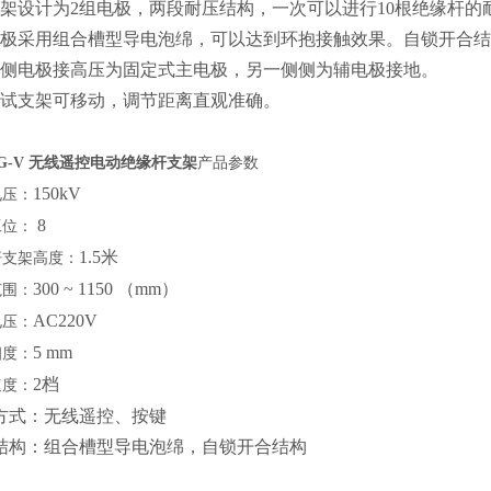
支架设计为2组电极，两段耐压结构，一次可以进行10根绝缘杆的
电极采用组合槽型导电泡绵，可以达到环抱接触效果。自锁开合
一侧电极接高压为固定式主电极，另一侧侧为辅电极接地。
测试支架可移动，调节距离直观准确。
YG-V 无线遥控电动绝缘杆支架
产品参数
150kV
电压：
8
工位：
1.5米
杆支架高度：
300 ~ 1150 （mm）
范围：
AC220V
电压：
5 mm
细度：
2档
速度：
方式：无线遥控、按键
结构：组合槽型导电泡绵，自锁开合结构