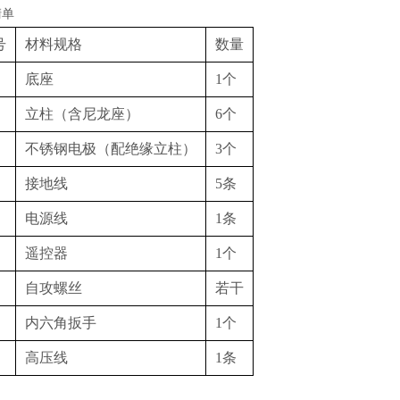
清单
号
材料规格
数量
底座
1个
立柱（含尼龙座）
6个
不锈钢电极（配绝缘立柱）
3个
接地线
5条
电源线
1条
遥控器
1个
自攻螺丝
若干
内六角扳手
1个
高压线
1条