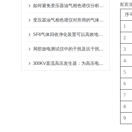
配置
如何避免变压器油气相色谱仪分析过程中的误差
序
变压器油气相色谱仪对所用的气体纯度有较高的要求
1
SF6气体回收净化装置可以高效地回收和净化SF6气体
2
局部放电测试仪中的干扰及抗干扰措施
3
4
300KV直流高压发生器：为高压电力设备提供可靠的测试解决方案
5
6
7
8
9