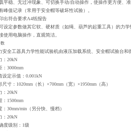
加载平稳、无过冲现象、可切换手动/自动操作，使操作更方便、
具有峰值记录（常用于安全帽等破坏性试验）。
打印出符合要求A4纸报告
还可设定参数做其它软、硬材质（如绳、葫芦的起重工具）的力学
直接使用电脑操作，直观简洁。
参数
电力安全工器具力学性能试验机由液压加载系统、安全帽试验台和
力：20kN
距：3000mm
值设定示值：0.001kN
形尺寸：1020mm（长）×700mm（宽）×1950mm（高）
力：20kN
程：1500mm
度：30mm/min（另分快、慢档）
力：20kN
准确度级别：1级