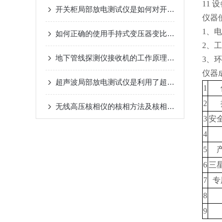
11 
开关柜局部放电测试仪是如何对开关设备进行检测
仪器
1、电
如何正确的使用手持式变压器变比测试仪？
2、工
地下管线探测仪接收机的工作原理及方法
3、环
仪器
超声波局部放电测试仪是利用了超声波在材料中的传播和反射特性
1
2
无线高压核相仪的核相方法及核相试验
3
安
4
5
6
三
7
专
8
9