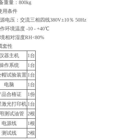
设备重量：800kg
使用条件
源电压：交流三相四线380V±10％ 50Hz
作环境温度 -10 - +40℃
境相对湿度RH<80%
成套性
仪器主机
1台
操作系统
1台
全帽试验装置
1台
电脑
1台
产品合格证
1份
星激光打印机
1台
用测试油管
2根
电源线
1根
测试线
2根