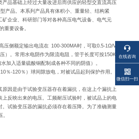
类产品基础上经过大量改进后而供应的轻型交直流高压
一种新型产品。本系列产品具有体积小、重量轻、结构紧
工矿企业、科研部门等对各种高压电气设备、电气元
的重要设备。
定输出电流在 100-300MA时，可取0.5-1Ω/V
电压）。常用水电阴作为限流电阻，管于长度可按150K
在线咨询
馏水加入适量硫酸铜配制成各种不同的阴值）。
0％-120％）球间隙放电，对被试品起到保护作用。
电话
电话
微信扫一扫
其原因是由于试验变压器存在着漏抗，在这上个漏抗上
表上反映出来的电压。工频耐压试验时，被试品上的电
时。试验变压器的漏抗必须存在着压降。为了准确测量
压。