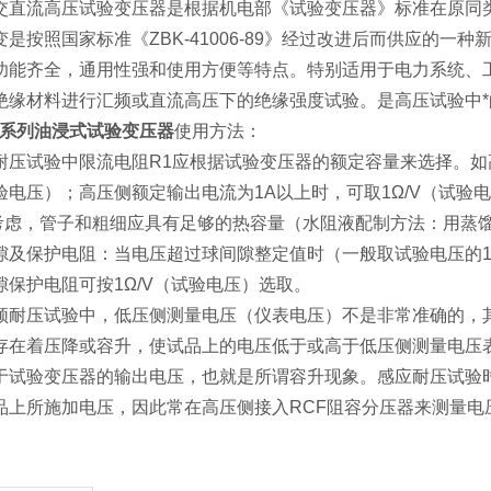
交直流高压试验变压器是根据机电部《试验变压器》标准在原同
变是按照国家标准《ZBK-41006-89》经过改进后而供应的
功能齐全，通用性强和使用方便等特点。特别适用于电力系统、
绝缘材料进行汇频或直流高压下的绝缘强度试验。是高压试验中*
D系列油浸式试验变压器
使用方法：
耐压试验中限流电阻R1应根据试验变压器的额定容量来选择。如高压侧额
验电压）；高压侧额定输出电流为1A以上时，可取1Ω/V（试验
m考虑，管子和粗细应具有足够的热容量（水阻液配制方法：用蒸
隙及保护电阻：当电压超过球间隙整定值时（一般取试验电压的11
隙保护电阻可按1Ω/V（试验电压）选取。
频耐压试验中，低压侧测量电压（仪表电压）不是非常准确的，
存在着压降或容升，使试品上的电压低于或高于低压侧测量电压
于试验变压器的输出电压，也就是所谓容升现象。感应耐压试验
品上所施加电压，因此常在高压侧接入RCF阻容分压器来测量电