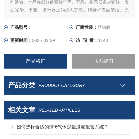
的装置。本品各部分的联接牢固、可靠、指示器密封完好，表
面光滑、平整、指示器上的标志完整。绝缘杆表面清洁、光
滑。携带方便、验电灵敏度高、不受强电场干扰、具备全电路
自检功能、待机时间长等特点。
产品型号：
厂商性质：
经销商
更新时间：
2025-03-29
访 问 量：
1143
产品咨询
联系我们
产品分类
PRODUCT CATEGORY
相关文章
RELATED ARTICLES
如何选择合适的SF6气体定量泄漏报警系统？