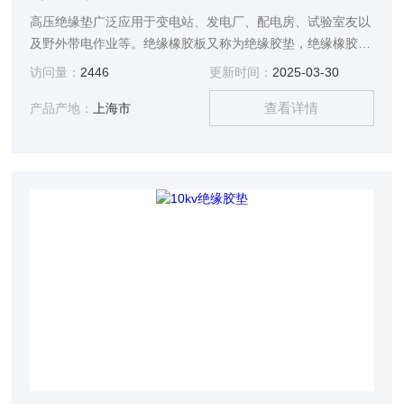
高压绝缘垫广泛应用于变电站、发电厂、配电房、试验室友以
及野外带电作业等。绝缘橡胶板又称为绝缘胶垫，绝缘橡胶
板，绝缘毯等。具有较大体积电阻率和耐电击穿的胶垫。用
访问量：
2446
更新时间：
2025-03-30
NR，SBR和IIR等绝缘性能优良的非极性橡胶提供。用于配电
查看详情
等工作场合的台面或铺地绝缘材料。
产品产地：
上海市