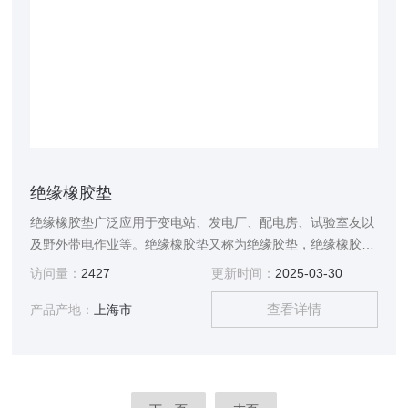
绝缘橡胶垫
绝缘橡胶垫广泛应用于变电站、发电厂、配电房、试验室友以
及野外带电作业等。绝缘橡胶垫又称为绝缘胶垫，绝缘橡胶
垫，绝缘毯等。具有较大体积电阻率和耐电击穿的胶垫。用
访问量：
2427
更新时间：
2025-03-30
NR，SBR和IIR等绝缘性能优良的非极性橡胶提供。用于配电
查看详情
等工作场合的台面或铺地绝缘材料。
产品产地：
上海市