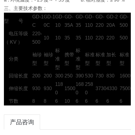
三、主要技术参数：
GD-1
GD-1
GD-
GD-
GD-
GD-
GD-
GD-2
GD-
型 号
C
0C
10
35A
35
110
220
20A
500
电压等级
220-
10
10
35
35
110
220
220
500
（ KV ）
500
标
标
袖珍
袖珍
携带
标准
标准
加长
标准
分类
准
准
型
型
型
型
型
型
型
型
型
回缩长度
200
200
300
250
390
530
730
830
1600
118
168
258
伸缩长度
930
930
1500
3730
4330
7500
0
0
0
节数
8
8
6
10
6
6
6
6
6
产品咨询