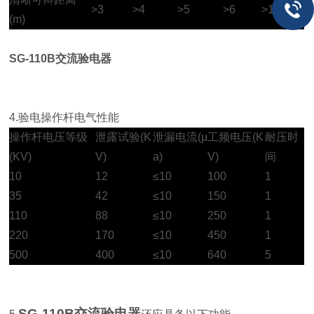
>3
>4
>5
>6
>10
(m)
SG-110B交流验电器
4.验电操作杆电气性能
操作杆电压等级
泄露试验(K
泄漏电流(μ
工频电压(K
耐压时
(KV)
V)
a)
V)
间
10
12
≤10
100
1
35
42
≤10
150
1
110
88
≤10
250
1
220
170
≤10
450
1
500
400
≤10
640
5
SG-110B交流验电器