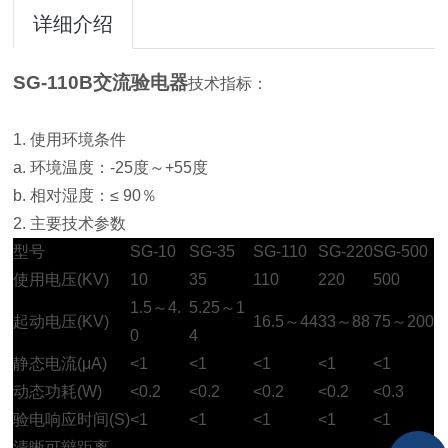
详细介绍
SG-110B交流验电器
技术指标：
1. 使用环境条件
a. 环境温度：-25度～+55度
b. 相对湿度：≤ 90％
2. 主要技术参数
型号
SG-10
SG-35
SG-110
SG-220
SG-500
使用电压(KV)
10
35
110
220
500
1.5～4.
5.25～1
起动电压(KV)
16.5～44
33～88
75～200
0
4
静态电流(μA)
<1
<1
<1
<1
<1
动态功耗(W)
<0.2
<0.2
<0.2
<0.2
<0.3
验电响应时间(S)
<1
<1
<1
<1
<1
清晰可辩距离