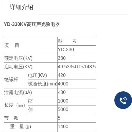
详细介绍
YD-330KV高压声光验电器
型 号
项 目
YD-330
额定电压(KV)
330
启动电压(KV)
49.533≤UT≤148.5
电压(KV)
420
绝缘杆
试验长度(mm)
4000
泄露电流(μA)
≤30
缩
1000
长度（㎜）
伸
5000
节 数
5
重 量 (g)
1400