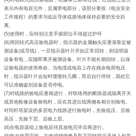
表示内有电容元件，且属带电部分，该部分要按《电业安全
工作规程》的要求与临近导体或接地体保持必要的安全距
离。
(5)使用时，应特别注意手握部位不得超过护环
(6)用回转式高压验电器时，指示器的金属触头应逐渐靠近被
测设备(或导线)，一旦指示器叶片开始正常回转，则说明该
设备有电，应随即离开被测设备。叶片不能长期回转，以保
证验电器的使用寿命。当电缆或电容上存在残余电荷电压
时，指示器叶片会短时缓慢转几圈，而后自行停转，因此它
可以准确鉴别设备是否停电。
(7)对线路的验电应逐相进行，对联络用的断路器或隔离开关
或其他检修设备验电时，应在其进出线两侧各相分别验电。
对同杆塔架设的多层电力线路进行验电时，先验低压、后验
高压，先验下层、后验上层。
(8)在电容器组上验电应待其放电完毕后再进行。
(9)每次使用完毕，在收缩绝缘棒及取下回转指示器放人包装