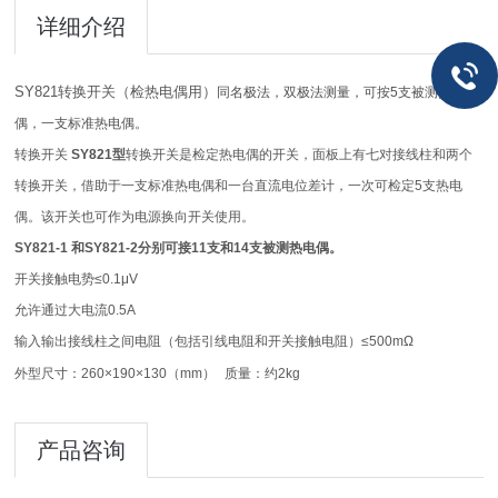
详细介绍
SY821转换开关（检热电偶用）
同名极法，双极法测量，可按5支被测热电
偶，一支标准热电偶。
转换开关
SY821
型
转换开关是检定热电偶的开关，面板上有七对接线柱和两个
转换开关，借助于一支标准热电偶和一台直流电位差计，一次可检定
5
支热电
偶。该开关也可作为电源换向开关使用。
SY821-1
和
SY821-2
分别可接
11
支和
14
支被测热电偶。
开关接触电势≤
0.1
μ
V
允许通过大电流
0.5A
输入输出接线柱之间电阻（包括引线电阻和开关接触电阻）≤
500m
Ω
外型尺寸：
260
×
190
×
130
（
mm
）
质量：约
2kg
产品咨询