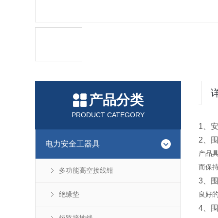
产品分类
PRODUCT CATEGORY
1、
2、围
电力安全工器具
产品
而保
多功能高空接线钳
3、围
绝缘垫
良好
4、围