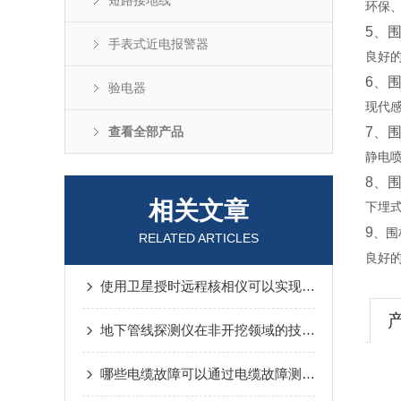
短路接地线
环保
5、围
手表式近电报警器
良好
6、围
验电器
现代
查看全部产品
7、围
静电
8、围
相关文章
下埋
9
、围
RELATED ARTICLES
良好
使用卫星授时远程核相仪可以实现高精度的定位和测量
地下管线探测仪在非开挖领域的技术应用
哪些电缆故障可以通过电缆故障测试仪测试