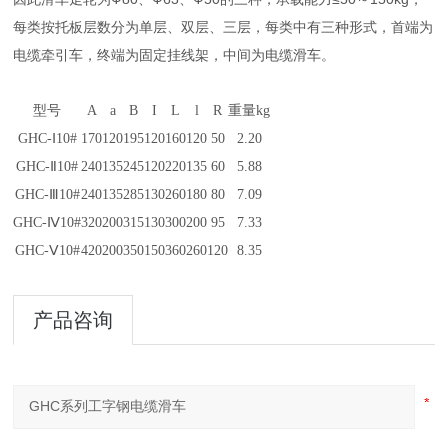
每类按托板层数分为单层、双层、三层，每类中有三种形式，首端为
电缆牵引车，终端为固定挂线架，中间为电缆滑车。
型号
A
a
B
I
L
l
R
重量kg
GHC-Ⅰ10#
170
120
195
120
160
120
50
2.20
GHC-Ⅱ10#
240
135
245
120
220
135
60
5.88
GHC-Ⅲ10#
240
135
285
130
260
180
80
7.09
GHC-Ⅳ10#
320
200
315
130
300
200
95
7.33
GHC-Ⅴ10#
420
200
350
150
360
260
120
8.35
产品咨询