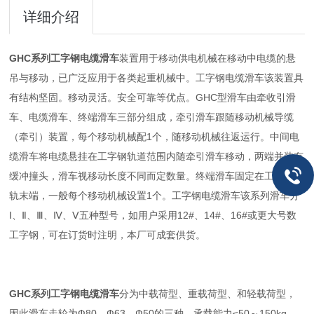
详细介绍
GHC系列工字钢电缆滑车
装置用于移动供电机械在移动中电缆的悬
吊与移动，已广泛应用于各类起重机械中。工字钢电缆滑车该装置具
有结构坚固。移动灵活。安全可靠等优点。GHC型滑车由牵收引滑
车、电缆滑车、终端滑车三部分组成，牵引滑车跟随移动机械导缆
（牵引）装置，每个移动机械配1个，随移动机械往返运行。中间电
缆滑车将电缆悬挂在工字钢轨道范围内随牵引滑车移动，两端并装有
缓冲撞头，滑车视移动长度不同而定数量。终端滑车固定在工字钢导
轨末端，一般每个移动机械设置1个。工字钢电缆滑车该系列滑车分
Ⅰ、Ⅱ、Ⅲ、Ⅳ、Ⅴ五种型号，如用户采用12#、14#、16#或更大号数
工字钢，可在订货时注明，本厂可成套供货。
GHC系列工字钢电缆滑车
分为中载荷型、重载荷型、和轻载荷型，
因此滑车走轮为Ф80、Ф63、Ф50的三种，承载能力≤50～150kg，