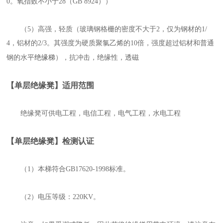
0。氧指数不小于28（GB 8924））
（5）高强，轻质（玻璃钢格栅的密度不大于2，仅为钢材的1/
4，铝材的2/3。其强度为硬质聚氯乙烯的10倍，强度超过铝材和普通
绝缘梯
钢的水平
），抗冲击，绝缘性，透磁
【单层绝缘凳】适用范围
绝缘凳可供电工程，电信工程，电气工程，水电工程
【单层绝缘凳】检测认证
（1）本梯符合GB17620-1998标准。
（2）电压等级：220KV。