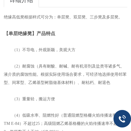
详细介绍
绝缘高低凳根据样式可分为：单层凳、双层凳、三步凳及多层凳。
【单层绝缘凳】产品特点
（1）不导电，外观新颖，美观大方
（2）耐腐蚀（具有耐酸、耐碱、耐有机溶剂及盐类等诸多气、
液介质的腐蚀性能。根据实际使用场合要求，可经济地选择使用邻苯
型、间苯型、乙烯基型树脂做基体材料）、耐枯朽、耐退色
（3）重量轻，搬运方便
（4）低吸水率、阻燃性好（普通阻燃型格栅火焰传播速率（AS
TM E-84）不超过25；高级阻燃乙烯基格栅的火焰传播速率不超过1