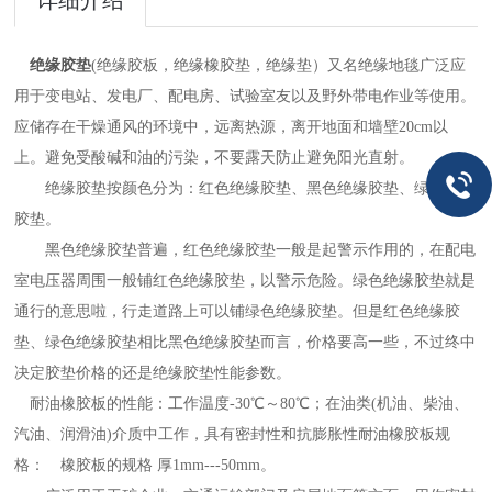
详细介绍
绝缘胶垫
(绝缘胶板，绝缘橡胶垫，绝缘垫）又名绝缘地毯广泛应
用于变电站、发电厂、配电房、试验室友以及野外带电作业等使用。
应储存在干燥通风的环境中，远离热源，离开地面和墙壁20cm以
上。避免受酸碱和油的污染，不要露天防止避免阳光直射。
绝缘胶垫按颜色分为：红色绝缘胶垫、黑色绝缘胶垫、绿色绝缘
胶垫。
黑色绝缘胶垫普遍，红色绝缘胶垫一般是起警示作用的，在配电
室电压器周围一般铺红色绝缘胶垫，以警示危险。绿色绝缘胶垫就是
通行的意思啦，行走道路上可以铺绿色绝缘胶垫。但是红色绝缘胶
垫、绿色绝缘胶垫相比黑色绝缘胶垫而言，价格要高一些，不过终中
决定胶垫价格的还是绝缘胶垫性能参数。
耐油橡胶板的性能：工作温度-30℃～80℃；在油类(机油、柴油、
汽油、润滑油)介质中工作，具有密封性和抗膨胀性耐油橡胶板规
格： 橡胶板的规格 厚1mm---50mm。