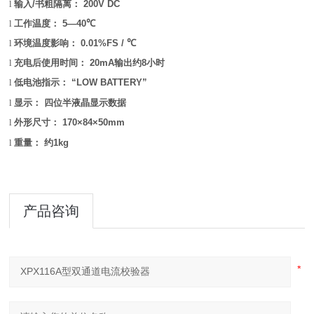
l
输入
/
书粗隔离：
200V DC
l
工作温度：
5—40℃
l
环境温度影响：
0.01%FS / ℃
l
充电后使用时间：
20mA
输出约
8
小时
l
低电池指示：
“LOW
BATTERY
”
l
显示：
四位半液晶显示数据
l
外形尺寸：
170×84×50mm
l
重量：
约
1kg
产品咨询