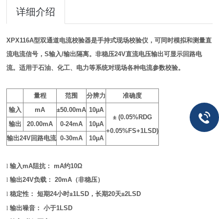
详细介绍
XPX116A
型双通道电流校验器是手持式现场校验仪，可同时模拟和测量直
流电流信号，
S
输入
/
输出隔离。非稳压
24V
直流电压输出可显示回路电
流。适用于石油、化工、电力等系统对现场各种电流参数校验。
量程
范围
分辨力
准确度
输入
mA
±50.00mA
10µA
± (0.05%RDG
输出
20.00mA
0-24mA
10µA
+0.05%FS+1LSD)
输出
24V
回路电流
0-30mA
10µA
l
输入
mA
阻抗：
mA
约
10Ω
l
输出
24V
负载：
20mA
（非稳压）
l
稳定性：
短期
24
小时
±1LSD
，长期
20
天
±2LSD
l
输出噪音：
小于
1LSD