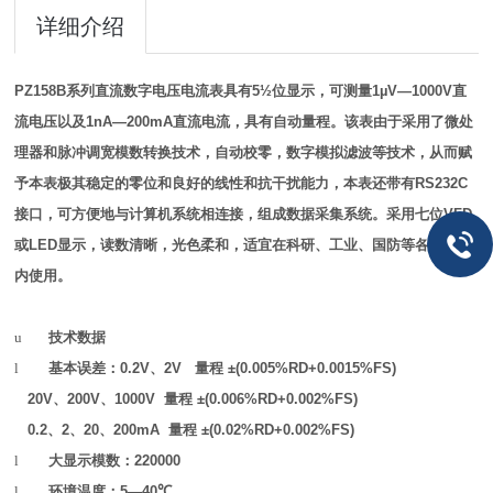
详细介绍
PZ158B
系列直流数字电压电流表具有
5½
位显示，可测量
1µV—1000V
直
流电压以及
1nA—200mA
直流电流，具有自动量程。该表由于采用了微处
理器和脉冲调宽模数转换技术，自动校零，数字模拟滤波等技术，从而赋
予本表极其稳定的零位和良好的线性和抗干扰能力，本表还带有
RS232C
接口，可方便地与计算机系统相连接，组成数据采集系统。采用七位
VFD
或
LED
显示，读数清晰，光色柔和，适宜在科研、工业、国防等各种领域
内使用。
u
技术数据
l
基本误差：
0.2V
、
2V
量程
±(0.005%RD+0.0015%FS)
20V
、
200V
、
1000V
量程
±(0.006%RD+0.002%FS)
0.2
、
2
、
20
、
200mA
量程
±(0.02%RD+0.002%FS)
l
大显示模数：
220000
l
环境温度：
5—40℃