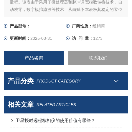
量程。该表由于采用了微处理器和脉冲调宽模数转换技术，自
动校零，数字模拟滤波等技术，从而赋予本表极其稳定的零位
和良好的线性和抗干扰能力，本表还带有RS232C接口，可方
便地与计算机系统相连接，组成数据采集系统。采用七位VFD
产品型号：
厂商性质：
经销商
或LED显示，读数清晰，光色柔和，适宜在科研、工业、国防
更新时间：
2025-03-31
访 问 量：
1273
等各种
产品咨询
联系我们
产品分类
PRODUCT CATEGORY
相关文章
RELATED ARTICLES
卫星授时远程核相仪的使用价值有哪些？