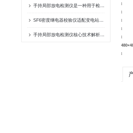
手持局部放电检测仪是一种用于检测高压设备中的局部放电现象的仪器
SF6密度继电器校验仪适配变电站户外复杂环境，确保数据精准度
手持局部放电检测仪核心技术解析：如何通过 UHF/超声波实现电力设备隐患早期识别？
480×4