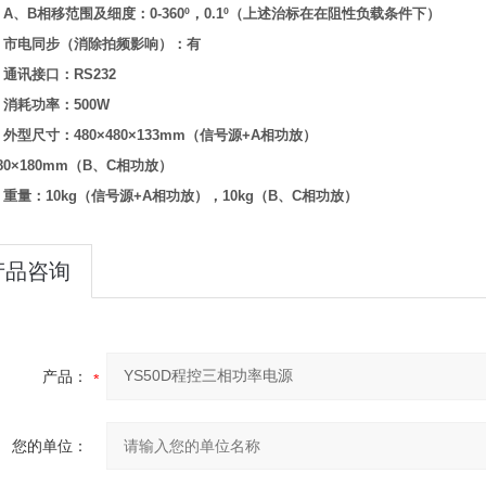
l
A
、
B
相移范围及细度：
0-360º
，
0.1º
（上述治标在在阻性负载条件下）
l
市电同步（消除拍频影响）：有
l
通讯接口：
RS232
l
消耗功率：
500W
l
外型尺寸：
480×480×133mm
（信号源
+A
相功放）
80×180mm
（
B
、
C
相功放）
l
重量：
10kg
（信号源
+A
相功放），
10kg
（
B
、
C
相功放）
产品咨询
产品：
您的单位：