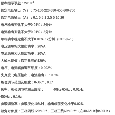
-4
l
频率指示误差：
2×10
l
额定电压输出（
V
）：
75-150-220-380-450-600-750
l
额定电流输出（
A
）：
0.1-0.5-1-2.5-5-10-20
l
电压输出变化不大于
0.01% / 2
分钟
l
电流输出变化不大于
0.01% / 2
分钟
l
每相功率稳定度不大于
0.01% / 2
分钟（
COSφ=1
）
l
电压源每相大输出功率：
20VA
l
电流源每相大输出功率：
20VA
l
大输出幅值：额定量程的
120%
l
电压、电流幅值调节细度：
0.002%
l
失真度（电压输出，电流输出）：
0.3%
l
相位调节范围及细度：
0-360º
，
0.1º
l
频率、相位调节范围及细度：
40Hz-65Hz
，
0.01Hz
-450Hz
，
0.1Hz
l
负载调整率：负载变化
10%
时，输出幅值变化小于
0.02%
l
相角对称度：三相四线
120º±0.5
，三相三线
60º±0.5º
（在
40-65Hz
和
400Hz
）