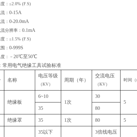
精度：
≤2.0% (F.S)
0-15A
电流：
0-20.0mA
电流：
0.1mA
电流分辨率：
精度：
≤1.5% (F.S)
0-999S
范围：
20℃至50℃
温度：－
：常用电气绝缘工具试验标准
电压等级
交流电压
号
名称
周期（年）
时间（
（
KV）
（
KV）
6~10
30
绝缘板
1次
5
35
80
绝缘罩
35
1次
80
5
35以下
3倍线电压