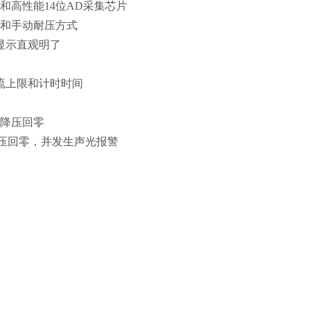
和高性能14位AD采集芯片
式和手动耐压方式
显示直观明了
流上限和计时时间
动降压回零
降压回零，并发生声光报警