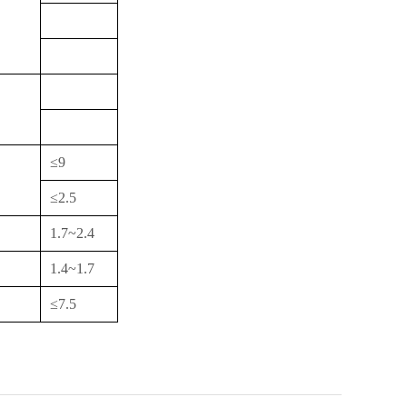
≤9
≤2.5
1.7~2.4
1.4~1.7
≤7.5