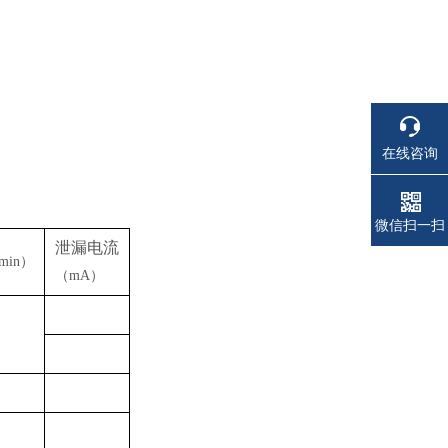
在线咨询
电话
电话
微信扫一扫
泄漏电流
min）
（
mA）