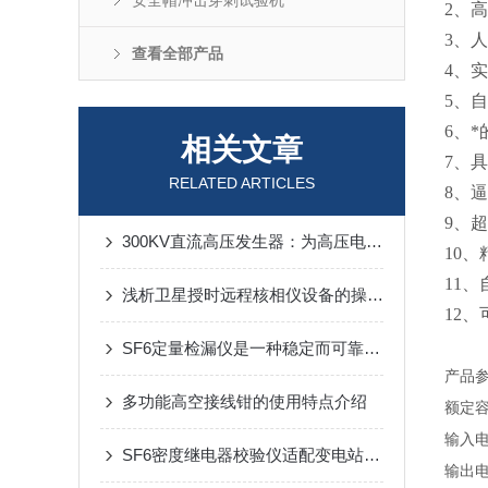
安全帽冲击穿刺试验机
2、
3、
查看全部产品
4、
5、
6、
相关文章
7、
RELATED ARTICLES
8、
9、
300KV直流高压发生器：为高压电力设备提供可靠的测试解决方案
10
11
浅析卫星授时远程核相仪设备的操作方法
12
SF6定量检漏仪是一种稳定而可靠的检测工具
产品
多功能高空接线钳的使用特点介绍
额定
输入
SF6密度继电器校验仪适配变电站户外复杂环境，确保数据精准度
输出