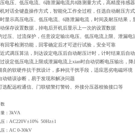
高压电压、低压电流、6路泄漏电流共8路测量方式，高精度传感器
人机对话全键盘操作方式，智能化工作全过程，任选自动耐压方
实时显示高压电压、低压电流、6路泄漏电流，时间及耐压结果，
自动保存设置数据，掉电后开机后显示上一次的设置数据
*的过压、过流保护，任意设定输出电压、低压电流上限、泄漏电
具有回零检测功能，回零确定后才可进行试验，安全可靠
逼近式调压算法，到达设定电压后自动耐压计时，计时结束后自
超过设定低压电流上限或泄漏电流上xian时自动切断电压输出，
、精良的软硬件抗干扰设计，多种抗干扰手段，适应恶劣电磁环境
、自动错误诊断，易于发现和解决问题
、可选配远程通信、门联锁警灯警铃、外接分压器校验接口等
参数
3kVA
容量：
AC220V±10% 50Hz±1
电压：
AC 0-30kV
电压：