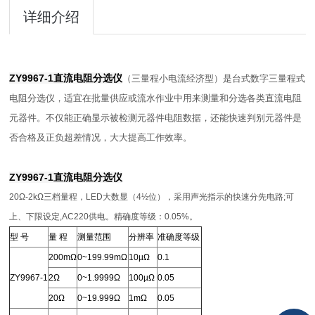
详细介绍
ZY9967-1直流电阻分选仪
（三量程小电流经济型）是台式数字三量程式
电阻分选仪，适宜在批量供应或流水作业中用来测量和分选各类直流电阻
元器件。不仅能正确显示被检测元器件电阻数据，还能快速判别元器件是
否合格及正负超差情况，大大提高工作效率。
ZY9967-1直流电阻分选仪
20Ω-2kΩ三档量程，LED大数显（4½位），采用声光指示的快速分先电路;可
上、下限设定,AC220供电。精确度等级：0.05%。
型 号
量 程
测量范围
分辨率
准确度等级
200mΩ
0~199.99mΩ
10µΩ
0.1
ZY9967-1
2Ω
0~1.9999Ω
100µΩ
0.05
20Ω
0~19.999Ω
1mΩ
0.05