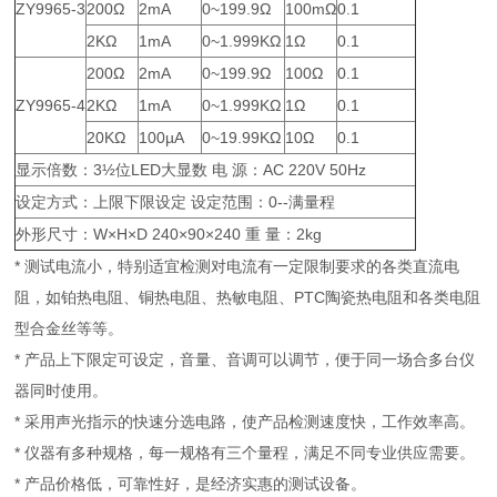
ZY9965-3
200Ω
2mA
0~199.9Ω
100mΩ
0.1
2KΩ
1mA
0~1.999KΩ
1Ω
0.1
200Ω
2mA
0~199.9Ω
100Ω
0.1
ZY9965-4
2KΩ
1mA
0~1.999KΩ
1Ω
0.1
20KΩ
100µA
0~19.99KΩ
10Ω
0.1
显示倍数：3½位LED大显数 电 源：AC 220V 50Hz
设定方式：上限下限设定 设定范围：0--满量程
外形尺寸：W×H×D 240×90×240 重 量：2kg
* 测试电流小，特别适宜检测对电流有一定限制要求的各类直流电
阻，如铂热电阻、铜热电阻、热敏电阻、PTC陶瓷热电阻和各类电阻
型合金丝等等。
* 产品上下限定可设定，音量、音调可以调节，便于同一场合多台仪
器同时使用。
* 采用声光指示的快速分选电路，使产品检测速度快，工作效率高。
* 仪器有多种规格，每一规格有三个量程，满足不同专业供应需要。
* 产品价格低，可靠性好，是经济实惠的测试设备。