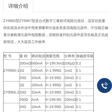
详细介绍
ZY9965型ZY9967型是台式数字三量程式电阻分选仪，适宜在批量
供应或流水作业中用来测量和分选各类直流电阻元器件。不仅能正确
显示被检测元器件电阻数据，还能快速判别元器件是否合格及正负超
差情况，大大提高工作效率.
型 号
量 程
测试电流
测量范围
分辨率
准确度等级
200mΩ
500mA
0~199.9mΩ
100µΩ
0.2
ZY9965-1
2Ω
100mA
0~1.999Ω
1mΩ
0.1
20Ω
10mA
0~19.99Ω
10mΩ
0.1
2Ω
100mA
0~1.999Ω
1mΩ
0.1
ZY9965-2
20Ω
10mA
0~19.99Ω
10mΩ
0.1
200Ω
2mA
0~199.9Ω
100mΩ
0.1
20Ω
10mA
0~19.99Ω
10mΩ
0.1